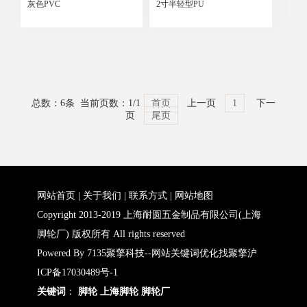
灰色PVC
2寸半轻型PU
总数：6条 当前页数：
1
/1
首页
上一页
1
下一
页
尾页
网站首页
|
关于我们
|
联系方式
|
网站地图
Copyright 2013-2019 上海耐圆五金制品有限公司(上海
脚轮厂) 版权所有 All rights reserved
Powered By
7135聚擎科技
--
网站关键词优化找聚擎
沪
ICP备17030489号-1
关键词
：
脚轮
上海脚轮
脚轮厂