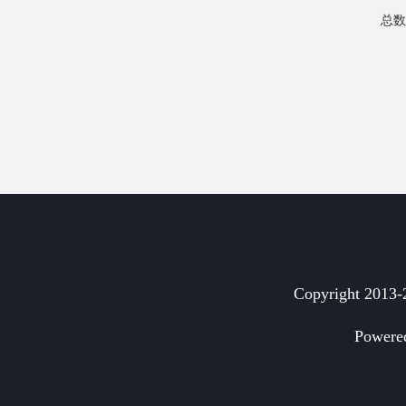
总数
Copyright 2
Powere