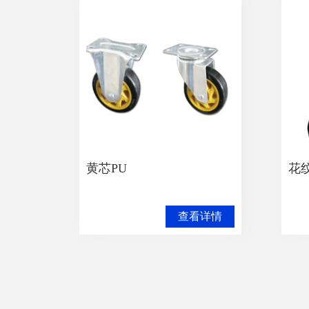
黄芯PU
花