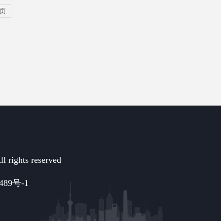
页
hts reserved
489号-1